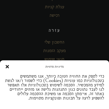
עגלת קניות
רכישה
עזרה
החשבון שלי
מעקב הזמנות
תנאי שימוש
מדיניות פרטיות
צרו קשר
כדי לספק את החוויה הטובה ביותר, אנו משתמשים
בטכנולוגיות כמו עוגיות (Cookies) כדי לשמור ו/או לגשת
מידע
למידע מהמכשיר. הסכמה לשימוש בטכנולוגיות אלו תאפשר
לנו לעבד נתונים כגון התנהגות גלישה או מזהים ייחודיים
באתר זה. אי־מתן הסכמה או משיכת ההסכמה עלולים
קיבוץ קטורה ד.נ. איילות מיקוד: 88840
להשפיע לרעה על תכונות ופונקציות מסוימות.
churgin@gmail.com